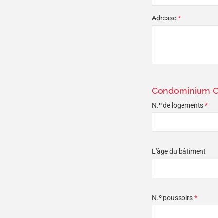
Adresse
*
Condominium Ca
N.º de logements
*
L'âge du bâtiment
N.º poussoirs
*