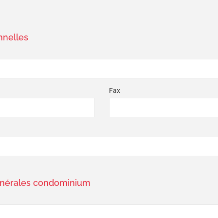
nelles
Fax
énérales condominium