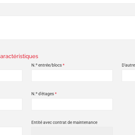
ractéristiques
N.º entrée/blocs
*
D'autr
N.º d'étages
*
Entité avec contrat de maintenance