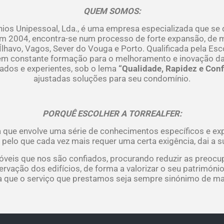
QUEM SOMOS:
nios Unipessoal, Lda., é uma empresa especializada que se
 em 2004, encontra-se num processo de forte expansão, d
 Ílhavo, Vagos, Sever do Vouga e Porto. Qualificada pela Esc
m constante formação para o melhoramento e inovação d
cados e experientes, sob o lema
“Qualidade, Rapidez e Conf
ajustadas soluções para seu condomínio.
PORQUÊ ESCOLHER A TORREALFER:
 que envolve uma série de conhecimentos específicos e ex
, pelo que cada vez mais requer uma certa exigência, dai a 
veis que nos são confiados, procurando reduzir as preoc
ação dos edifícios, de forma a valorizar o seu patrimóni
ra que o serviço que prestamos seja sempre sinónimo de mai